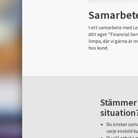
Samarbet
I ett samarbete med Lea
ditt eget ”Financial Se
limpa, där vi gärna är 
hos kund.
Stämmer n
situation
Du önskar sama
varje enskild k
Du vill arbeta