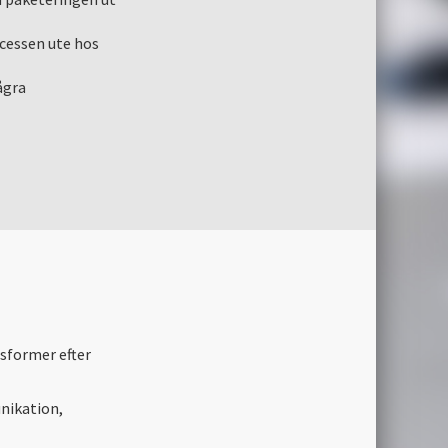
ocessen ute hos
ågra
gsformer efter
nikation,