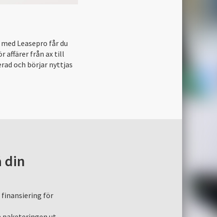
s med Leasepro får du
affärer från ax till
erad och börjar nyttjas
 din
finansiering för
a paketeringen ut