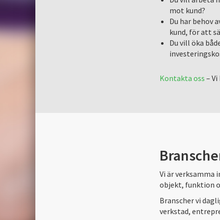
mot kund?
Du har behov a
kund, för att s
Du vill öka båd
investeringsko
Kontakta oss
– Vi
Bransche
Vi är verksamma i
objekt, funktion 
Branscher vi dagl
verkstad, entrepr