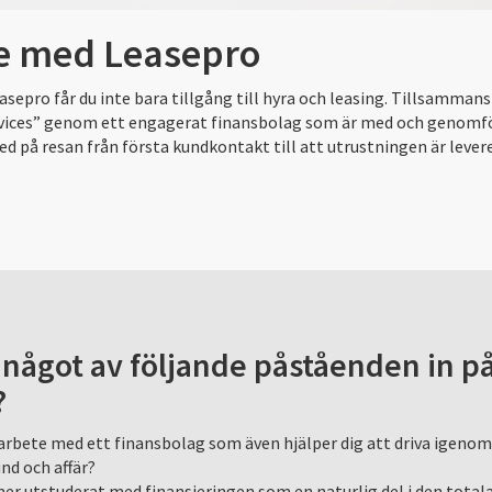
e med Leasepro
sepro får du inte bara tillgång till hyra och leasing. Tillsamman
rvices” genom ett engagerat finansbolag som är med och genomför 
med på resan från första kundkontakt till att utrustningen är lever
ågot av följande påståenden in på
?
rbete med ett finansbolag som även hjälper dig att driva igenom 
und och affär?
 mer utstuderat med finansieringen som en naturlig del i den total