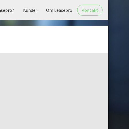
asepro?
Kunder
Om Leasepro
Kontakt